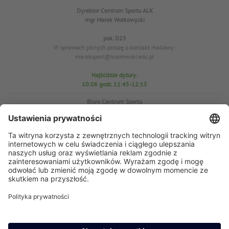
Dyrektor Centrum Sportu ALK
mgr Marek Wołkowycki
pok. D25
W sprawach pilnych proszę o kontakt mailowy:
mareksport@kozminski.edu.pl
Najbliższe dyżury:
10.06 godz. 11:45-12:15
Biuro Centrum Sportu
pok. D25
tel. 22-519-23-03
W sprawach WF proszę o kontakt mailowy: azs@kozminski.edu.pl
Prezes AZS
mgr Anna Perzyńska
W sprawach pilnych proszę o kontakt mailowy:
ap@kozminski.edu.pl
Najbliższe dyżury:
11.06
godz. 11:45-12:15
15.06 godz. 11:45-12:10
17.06 godz. 11:30-12:00
23.06 godz. 11:30-12:00