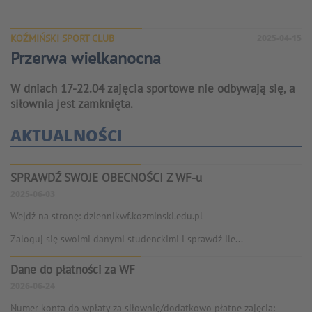
KOŹMIŃSKI SPORT CLUB
2025-04-15
Przerwa wielkanocna
W dniach 17-22.04 zajęcia sportowe nie odbywają się, a
siłownia jest zamknięta.
AKTUALNOŚCI
SPRAWDŹ SWOJE OBECNOŚCI Z WF-u
2025-06-03
Wejdź na stronę: dziennikwf.kozminski.edu.pl
Zaloguj się swoimi danymi studenckimi i sprawdź ile...
Dane do płatności za WF
2026-06-24
Numer konta do wpłaty za siłownię/dodatkowo płatne zajęcia: