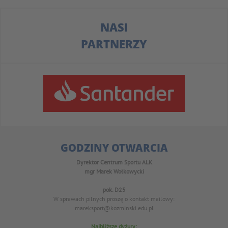
NASI
PARTNERZY
GODZINY OTWARCIA
Dyrektor Centrum Sportu ALK
mgr Marek Wołkowycki
pok. D25
W sprawach pilnych proszę o kontakt mailowy:
mareksport@kozminski.edu.pl
Najbliższe dyżury: