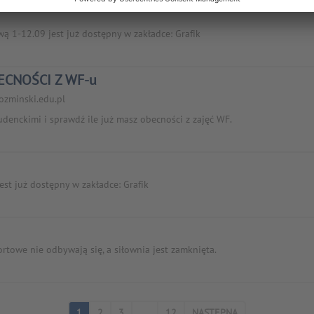
ą 1-12.09 jest już dostępny w zakładce: Grafik
CNOŚCI Z WF-u
ozminski.edu.pl
denckimi i sprawdź ile już masz obecności z zajęć WF.
est już dostępny w zakładce: Grafik
rtowe nie odbywają się, a siłownia jest zamknięta.
1
2
3
....
12
NASTĘPNA