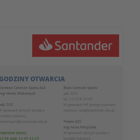
GODZINY OTWARCIA
Dyrektor Centrum Sportu ALK
Biuro Centrum Sportu
mgr Marek Wołkowycki
pok. D25
tel. 22-519-23-03
pok. D25
W sprawach WF proszę o kontakt
W sprawach pilnych proszę o
mailowy: azs@kozminski.edu.pl
kontakt mailowy:
mareksport@kozminski.edu.pl
Prezes AZS
mgr Anna Perzyńska
Najbliższe dyżury:
W sprawach pilnych proszę o
10.06 godz. 11:45-12:15
kontakt mailowy: