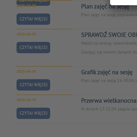
CZYTAJ WIĘCEJ
Plan zajęć na sesję
2025-08-05
Plan zajęć na sesję poprawkow
CZYTAJ WIĘCEJ
SPRAWDŹ SWOJE OBE
2025-06-03
Wejdź na stronę: dziennikwf.k
CZYTAJ WIĘCEJ
Zaloguj się swoimi danymi stu
Grafik zajęć na sesję
2025-05-16
Plan zajęć na sesję 16-30.06 j
CZYTAJ WIĘCEJ
Przerwa wielkanocna
2025-04-15
W dniach 17-22.04 zajęcia spo
CZYTAJ WIĘCEJ