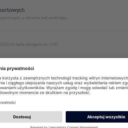
sportowych
sportowych, a siłownia jest zamknięta.
ni 2025/26 będą dostępne po 17.02
alnie
 odbywają się zgodnie z planem piątkowym.
026 (włącznie) zajęcia sportowe nie odbywają się, a siłownia jest zamkni
r zimowy 2025/26 pojawi się po 23.09