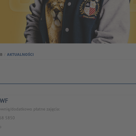
UB
AKTUALNOŚCI
 WF
ownię/dodatkowo płatne zajęcia:
68 5850
o