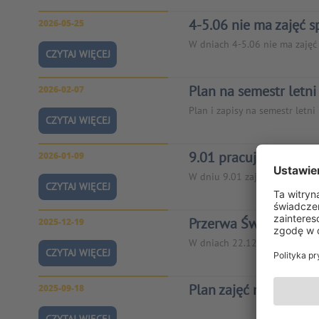
4-5.06 nie ma zajęć 
2026-05-25
W dniach 4-5.06 nie ma zajęć 
CZYTAJ WIĘCEJ
Plan na semestr letni
2026-02-07
Plan i zapisy na semestr let
CZYTAJ WIĘCEJ
9.01 pracujemy norm
2026-01-09
W dniu 9.01 zajęcia sportowe
CZYTAJ WIĘCEJ
Przerwa Świąteczna
2025-12-19
W dniach 22.12.2025 - 07.01.2
CZYTAJ WIĘCEJ
Plan zajęć na semest
2025-09-18